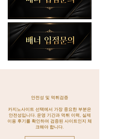
안전성 및 먹튀검증
카지노사이트 선택에서 가장 중요한 부분은
안전성입니다. 운영 기간과 먹튀 이력, 실제
이용 후기를 확인하여 검증된 사이트인지 체
크해야 합니다.