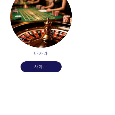
바카라
사이트